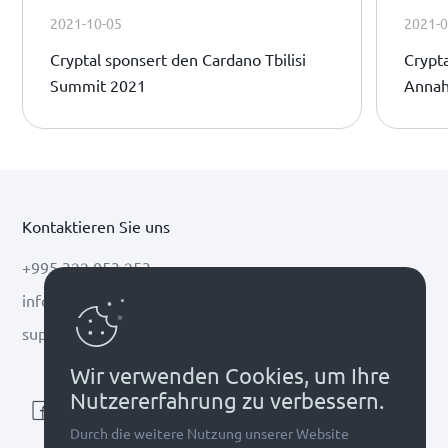
2021-10-05
2021-0
Cryptal sponsert den Cardano Tbilisi
Crypta
Summit 2021
Annah
Kontaktieren Sie uns
+995 322 053 253
info@cryptal.com
support@cryptal.com
Wir verwenden Cookies, um Ihre
Nutzererfahrung zu verbessern.
Durch die weitere Nutzung unserer Website