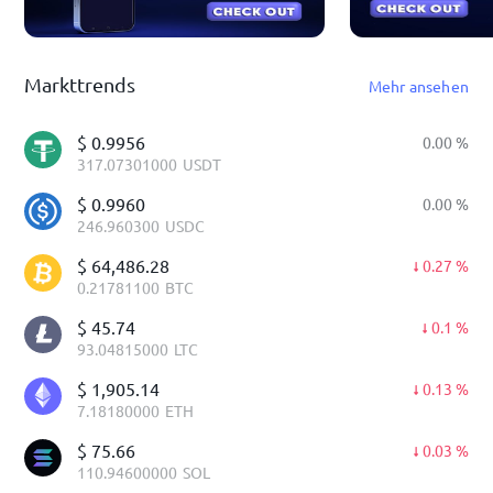
Markttrends
Mehr ansehen
$
0.9956
0.00
%
317.07301000
USDT
$
0.9960
0.00
%
246.960300
USDC
$
64,486.28
0.27
%
0.21781100
BTC
$
45.74
0.1
%
93.04815000
LTC
$
1,905.14
0.13
%
7.18180000
ETH
$
75.66
0.03
%
110.94600000
SOL