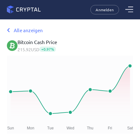
Anmelden
Alle anzeigen
Bitcoin Cash
Price
215.92
USD
+
0.97
%
Sun
Mon
Tue
Wed
Thu
Fri
Sat