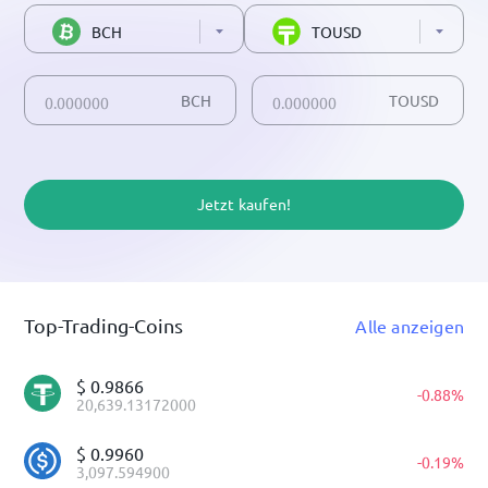
BCH
TOUSD
BCH
TOUSD
Jetzt kaufen!
Top-Trading-Coins
Alle anzeigen
$
0.9866
-
0.88
%
20,639.13172000
$
0.9960
-
0.19
%
3,097.594900