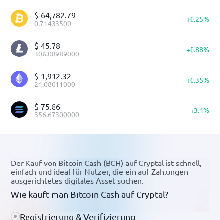
$
64,782.79
+
0.25
%
0.71433500
$
45.78
+
0.88
%
306.08989000
$
1,912.32
+
0.35
%
24.08011000
$
75.86
+
3.4
%
356.67300000
Der Kauf von Bitcoin Cash (BCH) auf Cryptal ist schnell,
einfach und ideal für Nutzer, die ein auf Zahlungen
ausgerichtetes digitales Asset suchen.
Wie kauft man Bitcoin Cash auf Cryptal?
Registrierung & Verifizierung