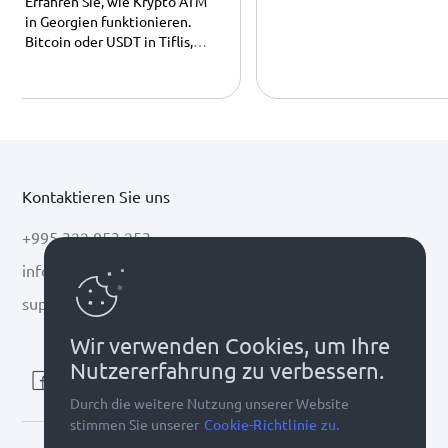
Erfahren Sie, wie Krypto ATM
in Georgien funktionieren.
Bargeld tauschen
Bitcoin oder USDT in Tiflis,
Batumi und Kutaisi einfach &
legal in Bargeld tauschen.
Kontaktieren Sie uns
+995 322 053 253
info@cryptal.com
support@cryptal.com
Wir verwenden Cookies, um Ihre
Nutzererfahrung zu verbessern.
Durch die weitere Nutzung unserer Website
stimmen Sie unserer
Cookie-Richtlinie zu.