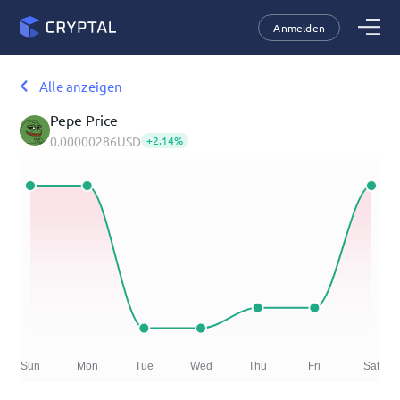
Anmelden
Alle anzeigen
Pepe
Price
0.00000286
USD
+
2.14
%
Sun
Mon
Tue
Wed
Thu
Fri
Sat