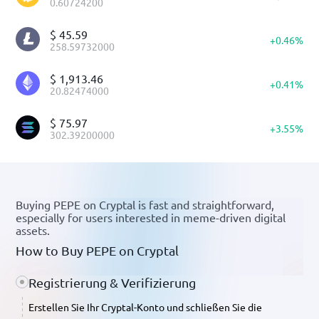
0.60724200
$
45.59
+
0.46
%
258.59732000
$
1,913.46
+
0.41
%
20.82474000
$
75.97
+
3.55
%
302.39200000
Buying PEPE on Cryptal is fast and straightforward,
especially for users interested in meme-driven digital
assets.
How to Buy PEPE on Cryptal
Registrierung & Verifizierung
Erstellen Sie Ihr Cryptal-Konto und schließen Sie die