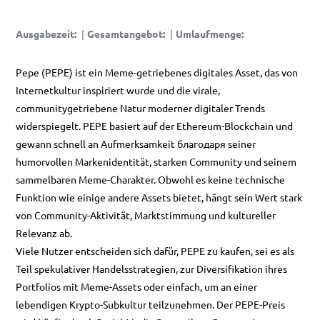
Ausgabezeit
:
|
Gesamtangebot
:
|
Umlaufmenge
:
Pepe (PEPE) ist ein Meme-getriebenes digitales Asset, das von
Internetkultur inspiriert wurde und die virale,
communitygetriebene Natur moderner digitaler Trends
widerspiegelt. PEPE basiert auf der Ethereum-Blockchain und
gewann schnell an Aufmerksamkeit благодаря seiner
humorvollen Markenidentität, starken Community und seinem
sammelbaren Meme-Charakter. Obwohl es keine technische
Funktion wie einige andere Assets bietet, hängt sein Wert stark
von Community-Aktivität, Marktstimmung und kultureller
Relevanz ab.
Viele Nutzer entscheiden sich dafür, PEPE zu kaufen, sei es als
Teil spekulativer Handelsstrategien, zur Diversifikation ihres
Portfolios mit Meme-Assets oder einfach, um an einer
lebendigen Krypto-Subkultur teilzunehmen. Der PEPE-Preis