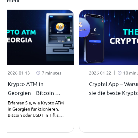
2026-01-13
7 minutes
2026-01-22
10 min
Krypto ATM in
Cryptal App – War
Georgien – Bitcoin &
sie die beste Krypt
USDT einfach in
App ist
Erfahren Sie, wie Krypto ATM
in Georgien funktionieren.
Bargeld tauschen
Bitcoin oder USDT in Tiflis,
Batumi und Kutaisi einfach &
legal in Bargeld tauschen.