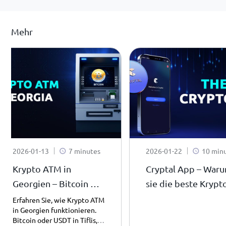
Mehr
2026-01-13
7 minutes
2026-01-22
10 min
Krypto ATM in
Cryptal App – War
Georgien – Bitcoin &
sie die beste Krypt
USDT einfach in
App ist
Erfahren Sie, wie Krypto ATM
in Georgien funktionieren.
Bargeld tauschen
Bitcoin oder USDT in Tiflis,