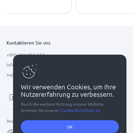
Batumi und Kutaisi einfach &
legal in Bargeld tauschen.
Kontaktieren Sie uns
+995 322 053 253
info@cryptal.com
support@cryptal.com
Wir verwenden Cookies, um Ihre
Nutzererfahrung zu verbessern.
Durch die weitere Nutzung unserer Website
stimmen Sie unserer
Cookie-Richtlinie zu.
Bezugnehmend auf
Lizenz 0002-9404
OK