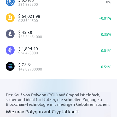
0
%
326.998300
$
64,021.98
+
0.01
%
0.28544500
$
45.38
+
0.35
%
125.24651000
$
1,894.40
+
0.01
%
9.56420000
$
72.61
+
0.51
%
142.82900000
Der Kauf von Polygon (POL) auf Cryptal ist einfach,
sicher und ideal für Nutzer, die schnellen Zugang zu
Blockchain-Technologie mit niedrigen Gebühren suchen.
Wie man Polygon auf Cryptal kauft