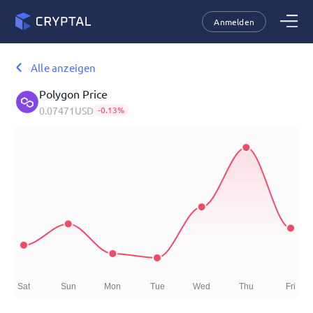
Anmelden
Alle anzeigen
Polygon
Price
0.07471
USD
-0.13
%
Sat
Sun
Mon
Tue
Wed
Thu
Fri