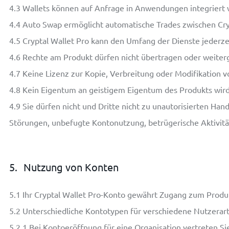
4.3
Wallets können auf Anfrage in Anwendungen integriert 
4.4
Auto Swap ermöglicht automatische Trades zwischen Cryp
4.5
Cryptal Wallet Pro kann den Umfang der Dienste jederze
4.6
Rechte am Produkt dürfen nicht übertragen oder weite
4.7
Keine Lizenz zur Kopie, Verbreitung oder Modifikation v
4.8
Kein Eigentum an geistigem Eigentum des Produkts wird
4.9
Sie dürfen nicht und Dritte nicht zu unautorisierten Hand
Störungen, unbefugte Kontonutzung, betrügerische Aktivit
5.
Nutzung von Konten
5.1
Ihr Cryptal Wallet Pro-Konto gewährt Zugang zum Produ
5.2
Unterschiedliche Kontotypen für verschiedene Nutzerart
5.2.1
Bei Kontoeröffnung für eine Organisation vertreten Sie