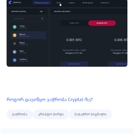
როგორ დავიწყო ვაჭრობა Cryptal-ზე? 
ვაჭრობა
კრიპტო ბირჟა
სავაჭრო სიგნალი