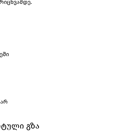
რიცხვამდე.
ეში
წარ
რტული გზა