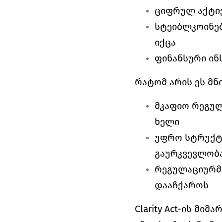
ციფრულ აქტივ
სტეიბლკოინებ
იქცა 
ფინანსური ინ
რატომ არის ეს მნ
მკაფიო რეგულ
ხელი 
უფრო სტრუქტუ
გაურკვევლობა
რეგულაციურმა
დააჩქაროს 
Clarity Act-ის მი