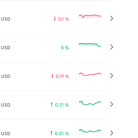
0
USD
0.1
%
9
USD
0
%
0
USD
0.19
%
4
USD
0.31
%
8
USD
0.01
%