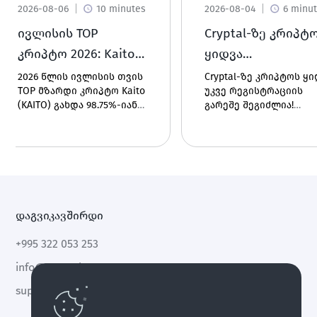
2026-08-06
10 minutes
2026-08-04
6 minu
ივლისის TOP
Cryptal-ზე კრიპტ
კრიპტო 2026: Kaito
ყიდვა
(KAITO)
რეგისტრაციის
2026 წლის ივლისის თვის
Cryptal-ზე კრიპტოს ყ
TOP მზარდი კრიპტო Kaito
უკვე რეგისტრაციის
გარეშე - რა სიახ
(KAITO) გახდა 98.75%-იანი
გარეშე შეგიძლია!
გელოდება?
ზრდით. გაიგე რა არის ეს
გამოიყენეთ Buy With C
ციფრული აქტივი, როგორ
და მოხლოდ პირადი
მუშაობს ის და რა გახდა
ნომრით გაგზავნე
ფასის ზრდის
შენთვის სასურველი
პოტენციური მიზეზები.
კრიპტო ნებისმიერ
მისამართზე -
მომენტალურად და
დაგვიკავშირდი
მარტივად.
+995 322 053 253
info@cryptal.com
support@cryptal.com