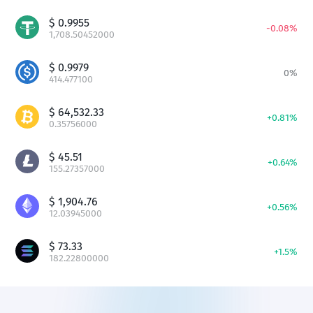
$
0.9955
-
0.08
%
1,708.50452000
$
0.9979
0
%
414.477100
$
64,532.33
+
0.81
%
0.35756000
$
45.51
+
0.64
%
155.27357000
$
1,904.76
+
0.56
%
12.03945000
$
73.33
+
1.5
%
182.22800000