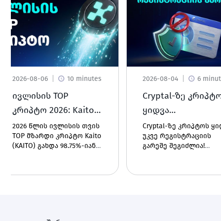
2026-08-06
10 minutes
2026-08-04
6 minu
ივლისის TOP
Cryptal-ზე კრიპტ
კრიპტო 2026: Kaito
ყიდვა
(KAITO)
რეგისტრაციის
2026 წლის ივლისის თვის
Cryptal-ზე კრიპტოს ყ
TOP მზარდი კრიპტო Kaito
უკვე რეგისტრაციის
გარეშე - რა სიახ
(KAITO) გახდა 98.75%-იანი
გარეშე შეგიძლია!
გელოდება?
ზრდით. გაიგე რა არის ეს
გამოიყენეთ Buy With C
ციფრული აქტივი, როგორ
და მოხლოდ პირადი
მუშაობს ის და რა გახდა
ნომრით გაგზავნე
ფასის ზრდის
შენთვის სასურველი
პოტენციური მიზეზები.
კრიპტო ნებისმიერ
მისამართზე -
მომენტალურად და