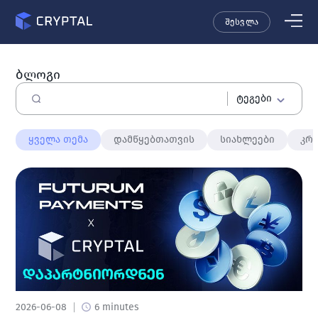
შესვლა
ბლოგი
ტეგები
ყველა თემა
დამწყებთათვის
სიახლეები
კრ
2026-06-08
6 minutes