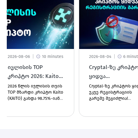
2026-08-06
10 minutes
2026-08-04
6 minu
ივლისის TOP
Cryptal-ზე კრიპტ
კრიპტო 2026: Kaito
ყიდვა
(KAITO)
რეგისტრაციის
2026 წლის ივლისის თვის
Cryptal-ზე კრიპტოს ყ
TOP მზარდი კრიპტო Kaito
უკვე რეგისტრაციის
გარეშე - რა სიახ
(KAITO) გახდა 98.75%-იანი
გარეშე შეგიძლია!
გელოდება?
ზრდით. გაიგე რა არის ეს
გამოიყენეთ Buy With C
ციფრული აქტივი, როგორ
და მოხლოდ პირადი
მუშაობს ის და რა გახდა
ნომრით გაგზავნე
ფასის ზრდის
შენთვის სასურველი
პოტენციური მიზეზები.
კრიპტო ნებისმიერ
მისამართზე -