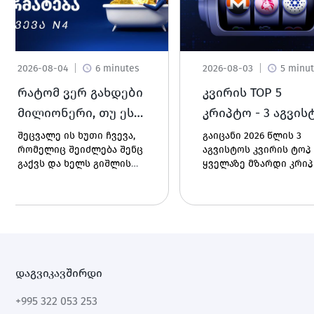
2026-08-04
6 minutes
2026-08-03
5 minu
რატომ ვერ გახდები
კვირის TOP 5
მილიონერი, თუ ეს 5
კრიპტო - 3 აგვის
ფულადი ჩვევა არ
2026 | კვირის
შეცვალე ის ხუთი ჩვევა,
გაიცანი 2026 წლის 3
რომელიც შეიძლება შენც
აგვისტოს კვირის ტოპ 
შეცვალე - რჩევა 4
მზარდი აქტივები
გაქვს და ხელს გიშლის
ყველაზე მზარდი კრი
მილიონერად გახდომაში.
აქტივი. ნახე Cardano-ს
გაიგე, როგორ გეხმარება
Uniswap-ის, Monero-ს,
დაზოგვა, ინვესტირება,
Pump.fun-ისა და
მოთმინება და
PancakeSwap-ის შედეგ
გონივრული ხარჯვა -
და ფასის ცვალებადო
ნაწილი 4.
მიზეზები.
დაგვიკავშირდი
+995 322 053 253