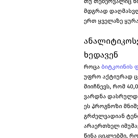
თუ თებერვალიც წი
მდგრად დაღმასვლ
ერთ ყველაზე ყურ
ანალიტიკოსე
ხედავენ
როცა 
ბიტკოინის 
უფრო აქტიურად ცდ
მიიჩნევს, რომ 40,
ვარდნა დასრულდე
ეს პროგნოზი მნიშ
გრძელვადიან ტენ
არაერთხელ იმუშა
წინა ციკლებში, რ