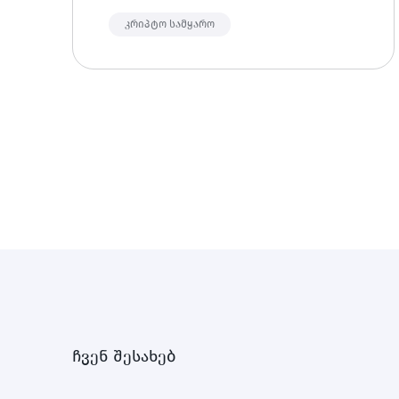
არის Meme Coin-ები, რისთვის
გამოიყენება ისინი და სად შეიძლება
კრიპტო სამყარო
კრიპტოს ყიდვა ყველაზე მარტივად.
ჩვენ შესახებ