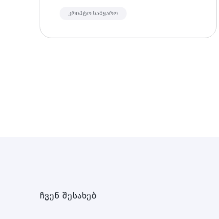
ტრანსლირების ერთ-ერთი სპონსორი
კრიპტალი წარმოადგენს საკუთარი
კრიპტო სამყარო
კრიპტო ნაკრების ნახევარდაცვის
სამეულს - Litecoin, Tron და Ripple.
ჩვენ შესახებ