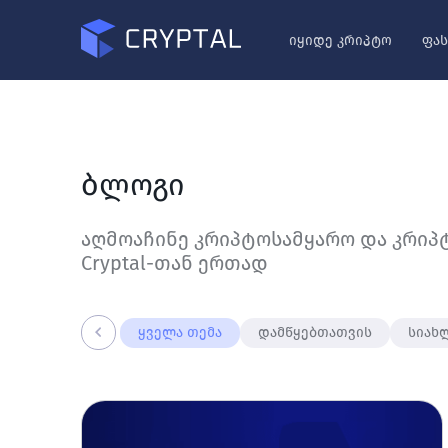
იყიდე კრიპტო
ფას
ბლოგი
აღმოაჩინე კრიპტოსამყარო და კრიპ
Cryptal-თან ერთად
ყველა თემა
დამწყებთათვის
სიახ