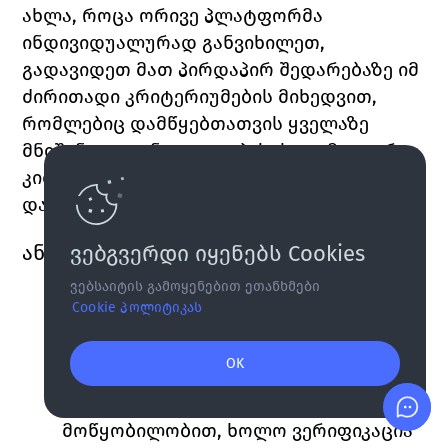
ახლა, როცა ორივე პლატფორმა 
ინდივიდუალურად განვიხილეთ, 
გადავიდეთ მათ პირდაპირ შედარებაზე იმ 
ძირითადი კრიტერიუმების მიხედვით, 
რომლებიც 
დამწყებთათვის ყველაზე 
მნიშვნელოვანია და ვუპასუხოთ მთავარ 
კითხვას: რომელი ბირჟა არის 
დამწყებთათვის?
ანგარიშის შექმნა & ვერიფიკაცია
ვებგვერდი იყენებს Cookies
ვებსაიტის გამოყენებით ეთანხმები
Cryptal
: KYC 
პროცესი სწრაფია და 
Cookie პოლიტიკას
მკაფიოდ გაწერილი ნაბიჯებით 
მიმდინარეობს. მომხმარებლებს 
OK
შეუძლიათ დოკუმენტების ატვირთვა 
როგორც მობილურით, ისე დესკტოპ 
S
მოწყობილობით, ხოლო ვერიფიკაცია 